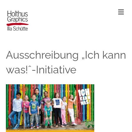
N
a
v
i
g
a
t
i
Ausschreibung „Ich kann
o
n
was!ˆ-Initiative