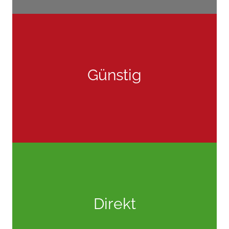
Preise
Günstig
mehr »
Goosstraat 1a
24376 Grödersby
04642 – 923 663
Direkt
illa@holthus-graphics.de